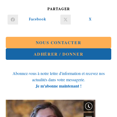
PARTAGER
PARTAGER
CE
CONTENU
Facebook
X
Ouvrir
Ouvrir
dans
dans
une
une
autre
autre
fenêtre
fenêtre
NOUS CONTACTER
ADHÉRER / DONNER
Abonnez-vous à notre lettre d'information et recevez nos
actualités dans votre messagerie.
Je m'abonne maintenant !