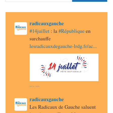
post
radicauxgauche
radicauxgauche avatar
#
14juillet
 : la 
#
République
 en 
surchauffe 
lesradicauxdegauche-lrdg.fr/ac
Jul 14, 2026
post
radicauxgauche
radicauxgauche avatar
Les Radicaux de Gauche saluent 