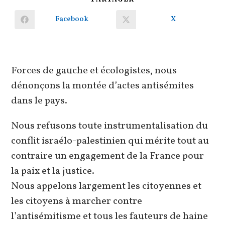
CE
CONTENU
Facebook
X
Ouvrir
Ouvrir
dans
dans
une
une
autre
autre
fenêtre
fenêtre
Forces de gauche et écologistes, nous
dénonçons la montée d’actes antisémites
dans le pays.
Nous refusons toute instrumentalisation du
conflit israélo-palestinien qui mérite tout au
contraire un engagement de la France pour
la paix et la justice.
Nous appelons largement les citoyennes et
les citoyens à marcher contre
l’antisémitisme et tous les fauteurs de haine