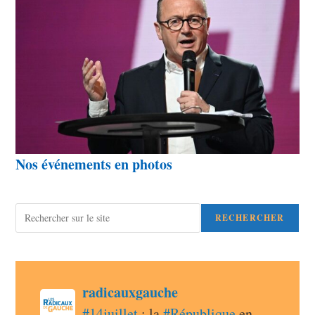
Nos événements en photos
Rechercher
RECHERCHER
post
radicauxgauche
radicauxgauche avatar
#
14juillet
 : la 
#
République
 en 