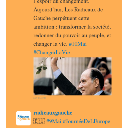
l’espoir du changement. 
Aujourd’hui, Les Radicaux de 
Gauche perpétuent cette 
ambition : transformer la société, 
redonner du pouvoir au peuple, et 
changer la vie. 
#
10Mai
#
ChangerLaVie
May 10, 2026
post
radicauxgauche
radicauxgauche avatar
🇪🇺 
#
9Mai
#
JournéeDeLEurope