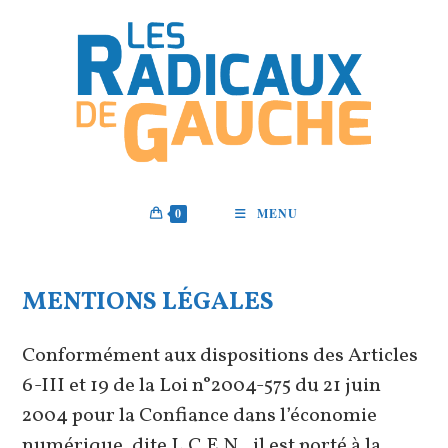
Skip
to
content
0
MENU
MENTIONS LÉGALES
Conformément aux dispositions des Articles
6-III et 19 de la Loi n°2004-575 du 21 juin
2004 pour la Confiance dans l’économie
numérique, dite L.C.E.N., il est porté à la