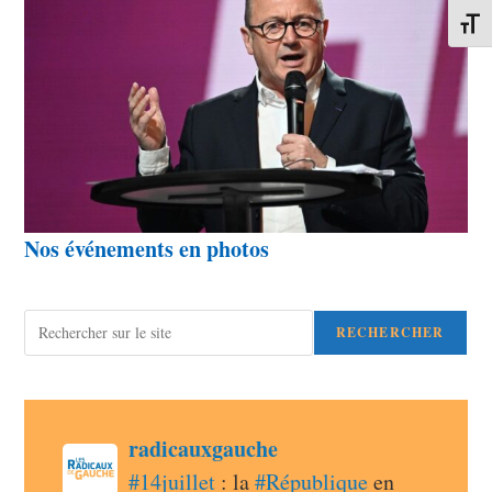
Change
Nos événements en photos
Rechercher
RECHERCHER
post
radicauxgauche
radicauxgauche avatar
#
14juillet
 : la 
#
République
 en 