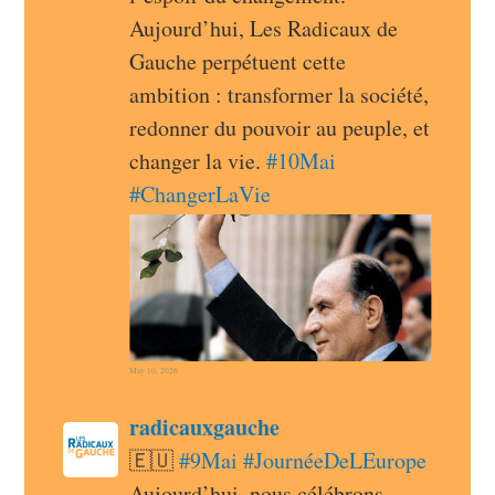
Aujourd’hui, Les Radicaux de 
Gauche perpétuent cette 
ambition : transformer la société, 
redonner du pouvoir au peuple, et 
changer la vie. 
#
10Mai
#
ChangerLaVie
May 10, 2026
post
radicauxgauche
radicauxgauche avatar
🇪🇺 
#
9Mai
#
JournéeDeLEurope
Aujourd’hui, nous célébrons 