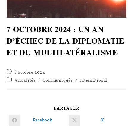
7 OCTOBRE 2024 : UN AN
D’ÉCHEC DE LA DIPLOMATIE
ET DU MULTILATÉRALISME
Publication
8 octobre 2024
publiée :
Post
Actualités
/
Communiqués
/
International
category:
PARTAGER
PARTAGER
CE
CONTENU
Facebook
X
Ouvrir
Ouvrir
dans
dans
une
une