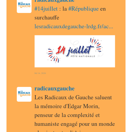
radicauxgauche avatar
#
14juillet
 : la 
#
République
 en 
surchauffe 
lesradicauxdegauche-lrdg.fr/ac
Jul 14, 2026
post
radicauxgauche
radicauxgauche avatar
Les Radicaux de Gauche saluent 
la mémoire d'Edgar Morin, 
penseur de la complexité et 
humaniste engagé pour un monde 