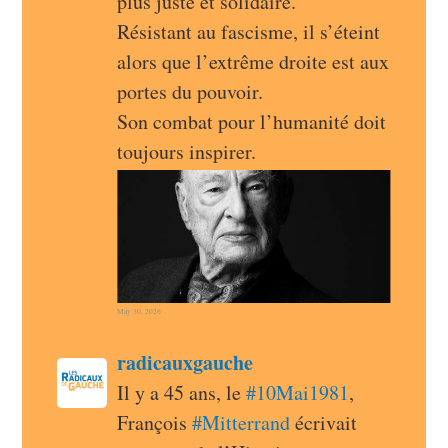
plus juste et solidaire.
Résistant au fascisme, il s’éteint 
alors que l’extrême droite est aux 
portes du pouvoir.
Son combat pour l’humanité doit 
toujours inspirer.
May 30, 2026
post
radicauxgauche
radicauxgauche avatar
Il y a 45 ans, le 
#
10Mai1981
, 
François 
#
Mitterrand
 écrivait 