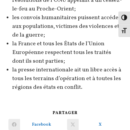
résolutions de l’ONU appelant à un cessez-
le-feu au Proche-Orient;
les convois humanitaires puissent accéder
Passe
aux populations, victimes des violences et
Change
de la guerre;
la France et tous les États de l’Union
Européenne respectent tous les traités
dont ils sont parties;
la presse internationale ait un libre accès à
tous les terrains d’opération et à toutes les
régions des états en conflit.
PARTAGER
PARTAGER
CE
CONTENU
Facebook
X
Ouvrir
Ouvrir