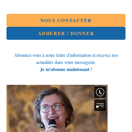
dans
dans
une
une
autre
autre
fenêtre
fenêtre
NOUS CONTACTER
ADHÉRER / DONNER
Abonnez-vous à notre lettre d'information et recevez nos
actualités dans votre messagerie.
Je m'abonne maintenant !