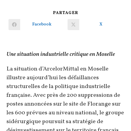
PARTAGER
PARTAGER
CE
CONTENU
Facebook
X
Ouvrir
Ouvrir
dans
dans
une
une
autre
autre
fenêtre
fenêtre
Une situation industrielle critique en Moselle
La situation d’ArcelorMittal en Moselle
illustre aujourd’hui les défaillances
structurelles de la politique industrielle
française. Avec près de 200 suppressions de
postes annoncées sur le site de Florange sur
les 600 prévues au niveau national, le groupe
sidérurgique poursuit sa stratégie de
désinvestissement sur le territoire français.