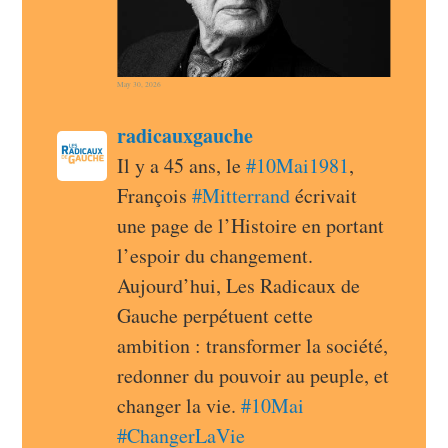
May 30, 2026
post
radicauxgauche
radicauxgauche avatar
Il y a 45 ans, le 
#
10Mai1981
, 
François 
#
Mitterrand
 écrivait 
une page de l’Histoire en portant 
l’espoir du changement. 
Aujourd’hui, Les Radicaux de 
Gauche perpétuent cette 
ambition : transformer la société, 
redonner du pouvoir au peuple, et 
changer la vie. 
#
10Mai
#
ChangerLaVie