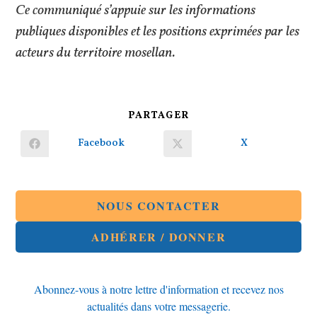
Ce communiqué s’appuie sur les informations
publiques disponibles et les positions exprimées par les
acteurs du territoire mosellan.
PARTAGER
PARTAGER
CE
CONTENU
Facebook
X
Ouvrir
Ouvrir
dans
dans
une
une
autre
autre
fenêtre
fenêtre
NOUS CONTACTER
ADHÉRER / DONNER
Abonnez-vous à notre lettre d'information et recevez nos
actualités dans votre messagerie.