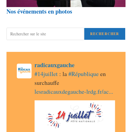
Nos événements en photos
Rechercher
RECHERCHER
post
radicauxgauche
radicauxgauche avatar
#
14juillet
 : la 
#
République
 en 
surchauffe 
lesradicauxdegauche-lrdg.fr/ac