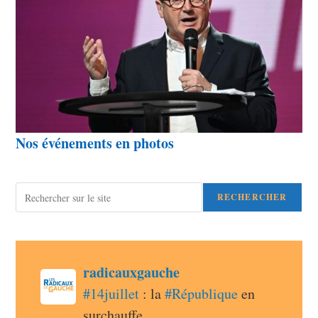
Nos événements en photos
Rechercher
RECHERCHER
post
radicauxgauche
radicauxgauche avatar
#
14juillet
 : la 
#
République
 en 
surchauffe 