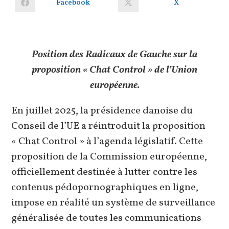
Facebook
X
Ouvrir
Ouvrir
dans
dans
une
une
autre
autre
fenêtre
fenêtre
Position des Radicaux de Gauche sur la
proposition « Chat Control » de l’Union
européenne.
En juillet 2025, la présidence danoise du
Conseil de l’UE a réintroduit la proposition
« Chat Control » à l’agenda législatif. Cette
proposition de la Commission européenne,
officiellement destinée à lutter contre les
contenus pédopornographiques en ligne,
impose en réalité un système de surveillance
généralisée de toutes les communications