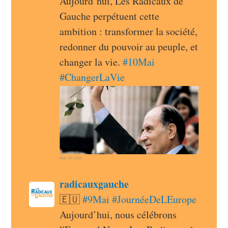
Aujourd’hui, Les Radicaux de 
Gauche perpétuent cette 
ambition : transformer la société, 
redonner du pouvoir au peuple, et 
changer la vie. 
#
10Mai
#
ChangerLaVie
May 10, 2026
post
radicauxgauche
radicauxgauche avatar
🇪🇺 
#
9Mai
#
JournéeDeLEurope
Aujourd’hui, nous célébrons 