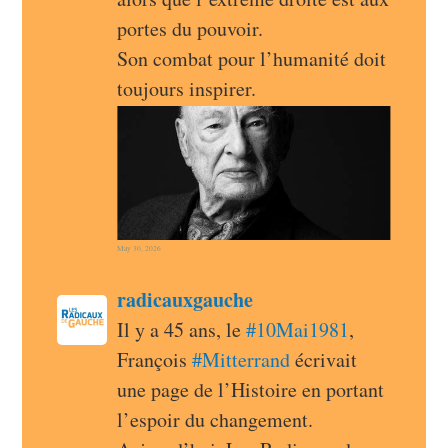
portes du pouvoir.
Son combat pour l’humanité doit 
toujours inspirer.
May 30, 2026
post
radicauxgauche
radicauxgauche avatar
Il y a 45 ans, le 
#
10Mai1981
, 
François 
#
Mitterrand
 écrivait 
une page de l’Histoire en portant 
l’espoir du changement. 