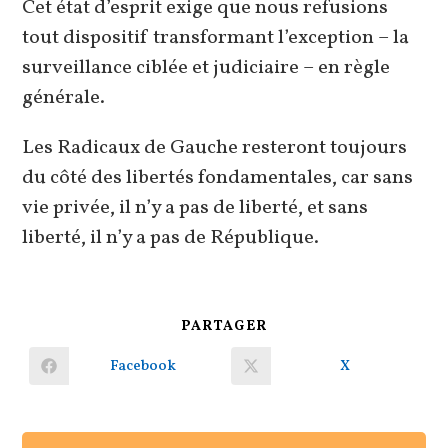
Cet état d’esprit exige que nous refusions
tout dispositif transformant l’exception – la
surveillance ciblée et judiciaire – en règle
générale.
Les Radicaux de Gauche resteront toujours
du côté des libertés fondamentales, car sans
vie privée, il n’y a pas de liberté, et sans
liberté, il n’y a pas de République.
PARTAGER
PARTAGER
CE
CONTENU
Facebook
X
Ouvrir
Ouvrir
dans
dans
une
une
autre
autre
fenêtre
fenêtre