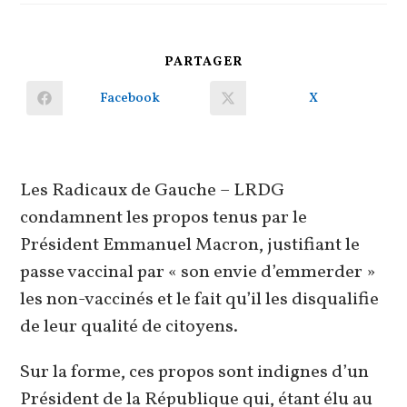
PARTAGER
PARTAGER
CE
CONTENU
Facebook
X
Ouvrir
Ouvrir
dans
dans
une
une
autre
autre
fenêtre
fenêtre
Les Radicaux de Gauche – LRDG
condamnent les propos tenus par le
Président Emmanuel Macron, justifiant le
passe vaccinal par « son envie d’emmerder »
les non-vaccinés et le fait qu’il les disqualifie
de leur qualité de citoyens.
Sur la forme, ces propos sont indignes d’un
Président de la République qui, étant élu au