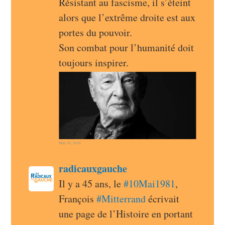
Résistant au fascisme, il s’éteint 
alors que l’extrême droite est aux 
portes du pouvoir.
Son combat pour l’humanité doit 
toujours inspirer.
May 30, 2026
post
radicauxgauche
radicauxgauche avatar
Il y a 45 ans, le 
#
10Mai1981
, 
François 
#
Mitterrand
 écrivait 
une page de l’Histoire en portant 