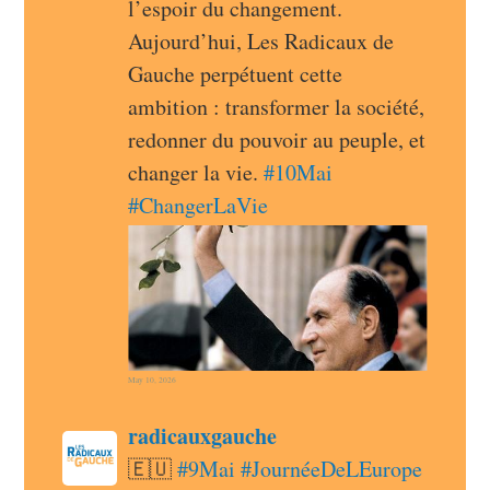
l’espoir du changement. 
Aujourd’hui, Les Radicaux de 
Gauche perpétuent cette 
ambition : transformer la société, 
redonner du pouvoir au peuple, et 
changer la vie. 
#
10Mai
#
ChangerLaVie
May 10, 2026
post
radicauxgauche
radicauxgauche avatar
🇪🇺 
#
9Mai
#
JournéeDeLEurope