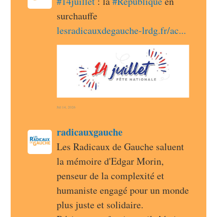
#
14juillet
 : la 
#
République
 en 
surchauffe 
lesradicauxdegauche-lrdg.fr/ac
Jul 14, 2026
post
radicauxgauche
radicauxgauche avatar
Les Radicaux de Gauche saluent 
la mémoire d'Edgar Morin, 
penseur de la complexité et 
humaniste engagé pour un monde 
plus juste et solidaire.