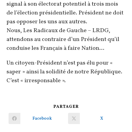
signal à son électorat potentiel à trois mois
de l’élection présidentielle. Président ne doit
pas opposer les uns aux autres.
Nous, Les Radicaux de Gauche – LRDG,
attendons au contraire d’un Président qu’il
conduise les Français à faire Nation…
Un citoyen-Président n’est pas élu pour «
saper » ainsi la solidité de notre République.
C’est « irresponsable ».
PARTAGER
PARTAGER
CE
CONTENU
Facebook
X
Ouvrir
Ouvrir
dans
dans
une
une