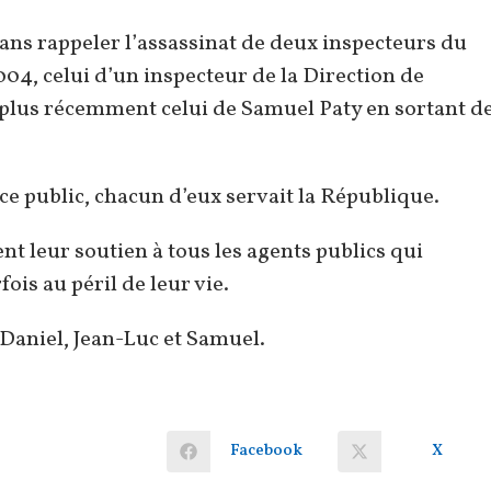
sans rappeler l’assassinat de deux inspecteurs du
004, celui d’un inspecteur de la Direction de
u plus récemment celui de Samuel Paty en sortant d
ce public, chacun d’eux servait la République.
 leur soutien à tous les agents publics qui
ois au péril de leur vie.
 Daniel, Jean-Luc et Samuel.
Facebook
X
Ouvrir
Ouvrir
dans
dans
une
une