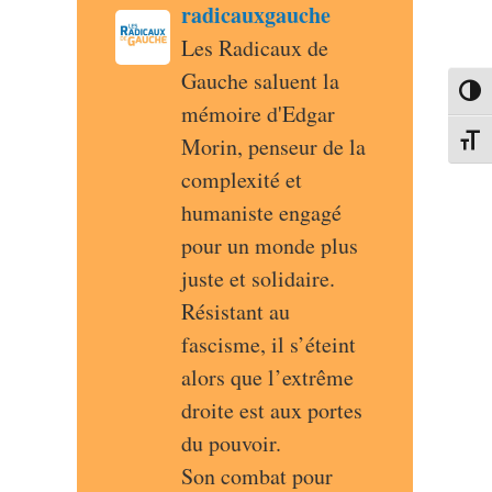
post
radicauxgauche
radicauxgauche avatar
Les Radicaux de 
Gauche saluent la 
Passe
mémoire d'Edgar 
Morin, penseur de la 
Change
complexité et 
humaniste engagé 
pour un monde plus 
juste et solidaire.
Résistant au 
fascisme, il s’éteint 
alors que l’extrême 
droite est aux portes 
du pouvoir.
Son combat pour 