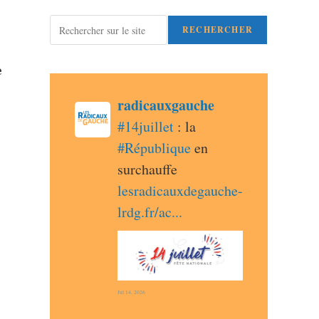
Rechercher
RECHERCHER
e
post
radicauxgauche
radicauxgauche avatar
#
14juillet
 : la 
#
République
 en 
surchauffe 
lesradicauxdegauche-
lrdg.fr/ac
Jul 14, 2026