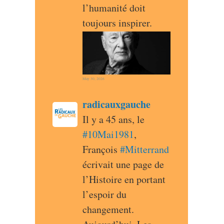
l’humanité doit 
toujours inspirer.
May 30, 2026
post
radicauxgauche
radicauxgauche avatar
Il y a 45 ans, le 
#
10Mai1981
, 
François 
#
Mitterrand
écrivait une page de 
l’Histoire en portant 
l’espoir du 
changement. 