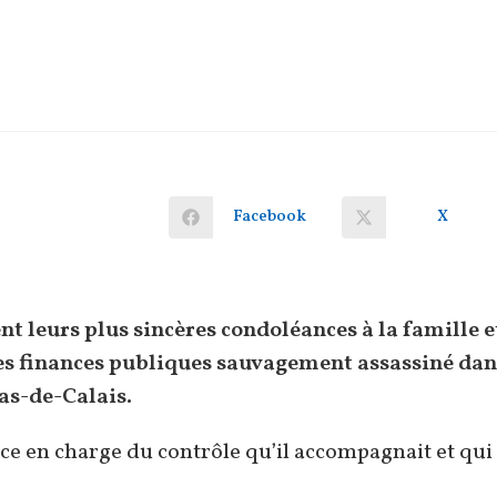
Facebook
X
Ouvrir
Ouvrir
dans
dans
une
une
autre
autre
fenêtre
fenêtre
 leurs plus sincères condoléances à la famille e
des finances publiques sauvagement assassiné dan
Pas-de-Calais.
ice en charge du contrôle qu’il accompagnait et qui