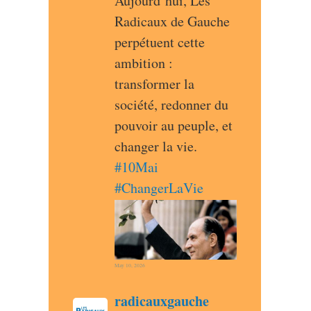
Aujourd’hui, Les 
Radicaux de Gauche 
perpétuent cette 
ambition : 
transformer la 
société, redonner du 
pouvoir au peuple, et 
changer la vie. 
#
10Mai
#
ChangerLaVie
May 10, 2026
post
radicauxgauche
radicauxgauche avatar