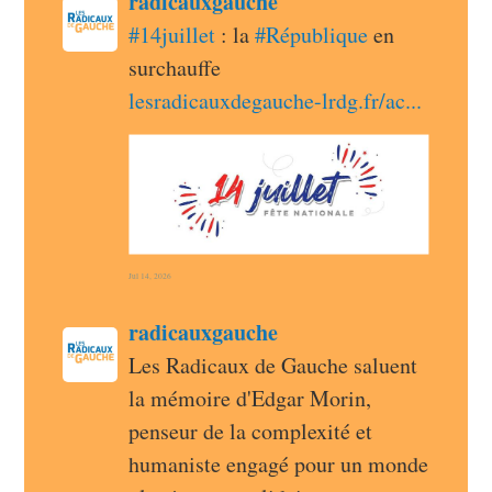
post
radicauxgauche
radicauxgauche avatar
#
14juillet
 : la 
#
République
 en 
surchauffe 
lesradicauxdegauche-lrdg.fr/ac
Jul 14, 2026
post
radicauxgauche
radicauxgauche avatar
Les Radicaux de Gauche saluent 
la mémoire d'Edgar Morin, 
penseur de la complexité et 
humaniste engagé pour un monde 