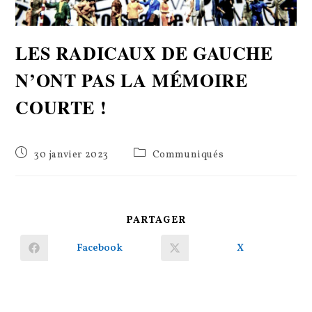
LES RADICAUX DE GAUCHE
N’ONT PAS LA MÉMOIRE
COURTE !
Publication
Post
30 janvier 2023
Communiqués
publiée :
category:
PARTAGER
PARTAGER
CE
CONTENU
Facebook
X
Ouvrir
Ouvrir
dans
dans
une
une
autre
autre
fenêtre
fenêtre