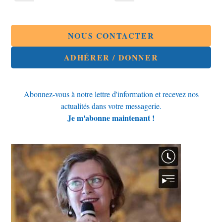
dans
dans
une
une
autre
autre
fenêtre
fenêtre
NOUS CONTACTER
ADHÉRER / DONNER
Abonnez-vous à notre lettre d'information et recevez nos
actualités dans votre messagerie.
Je m'abonne maintenant !