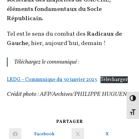
sociétaux des majorités de GAUCHE,
éléments fondamentaux du Socle
Républicain.
Tel est le sens du combat des
Radicaux de
Gauche
, hier, aujourd’hui, demain !
Téléchargez le communiqué :
LRDG – Communique du 30 janvier 2023
Télécharger
Crédit photo : AFP/Archives/PHILIPPE HUGUEN
Passe
Change
PARTAGER
PARTAGER
CE
CONTENU
Facebook
X
Ouvrir
Ouvrir