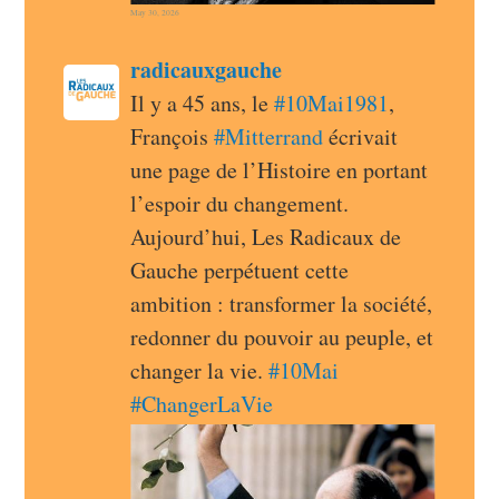
May 30, 2026
post
radicauxgauche
radicauxgauche avatar
Il y a 45 ans, le 
#
10Mai1981
, 
François 
#
Mitterrand
 écrivait 
une page de l’Histoire en portant 
l’espoir du changement. 
Aujourd’hui, Les Radicaux de 
Gauche perpétuent cette 
ambition : transformer la société, 
redonner du pouvoir au peuple, et 
changer la vie. 
#
10Mai
#
ChangerLaVie