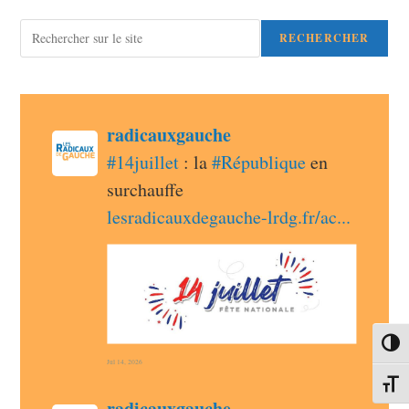
Rechercher
RECHERCHER
post
radicauxgauche
radicauxgauche avatar
#
14juillet
 : la 
#
République
 en 
surchauffe 
lesradicauxdegauche-lrdg.fr/ac
Passe
Jul 14, 2026
Change
post
radicauxgauche