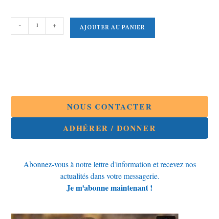
quantité
-
+
AJOUTER AU PANIER
de
Adhésion
2026
Les
Radicaux
de
Gauche
LRDG
NOUS CONTACTER
ADHÉRER / DONNER
Abonnez-vous à notre lettre d'information et recevez nos
actualités dans votre messagerie.
Je m'abonne maintenant !