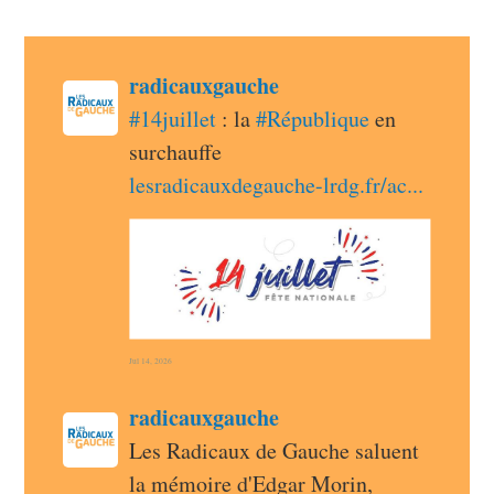
post
radicauxgauche
radicauxgauche avatar
#
14juillet
 : la 
#
République
 en 
surchauffe 
lesradicauxdegauche-lrdg.fr/ac
Jul 14, 2026
post
radicauxgauche
radicauxgauche avatar
Les Radicaux de Gauche saluent 
la mémoire d'Edgar Morin, 