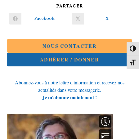
PARTAGER
PARTAGER
CE
CONTENU
Facebook
X
Ouvrir
Ouvrir
dans
dans
une
une
autre
autre
fenêtre
fenêtre
NOUS CONTACTER
Passe
ADHÉRER / DONNER
Change
Abonnez-vous à notre lettre d'information et recevez nos
actualités dans votre messagerie.
Je m'abonne maintenant !