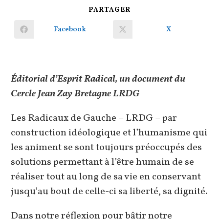
PARTAGER
PARTAGER
CE
CONTENU
Facebook
X
Ouvrir
Ouvrir
dans
dans
une
une
autre
autre
fenêtre
fenêtre
Éditorial d’Esprit Radical, un document du
Cercle Jean Zay Bretagne LRDG
Les Radicaux de Gauche – LRDG – par
construction idéologique et l’humanisme qui
les animent se sont toujours préoccupés des
solutions permettant à l’être humain de se
réaliser tout au long de sa vie en conservant
jusqu’au bout de celle-ci sa liberté, sa dignité.
Dans notre réflexion pour bâtir notre