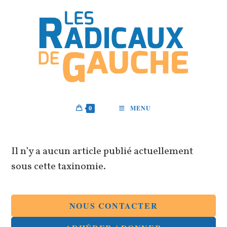
Skip
to
content
0
MENU
Il n’y a aucun article publié actuellement
sous cette taxinomie.
NOUS CONTACTER