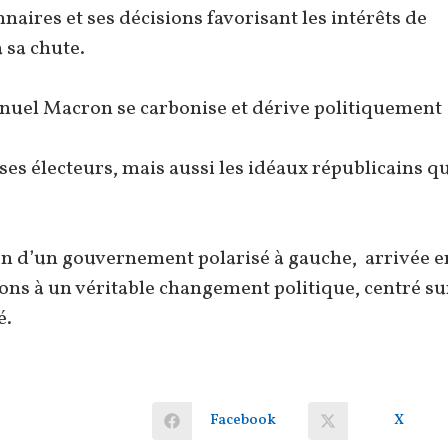
naires et ses décisions favorisant les intérêts de
 sa chute.
anuel Macron se carbonise et dérive politiquement
 électeurs, mais aussi les idéaux républicains qu
on d’un gouvernement polarisé à gauche, arrivée e
lons à un véritable changement politique, centré su
é.
Facebook
X
Ouvrir
Ouvrir
dans
dans