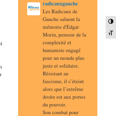
post
radicauxgauche
radicauxgauche avatar
Les Radicaux de 
Gauche saluent la 
Passe
mémoire d'Edgar 
Morin, penseur de la 
Change
complexité et 
i
humaniste engagé 
pour un monde plus 
juste et solidaire.
n
Résistant au 
r
fascisme, il s’éteint 
alors que l’extrême 
droite est aux portes 
du pouvoir.
Son combat pour 