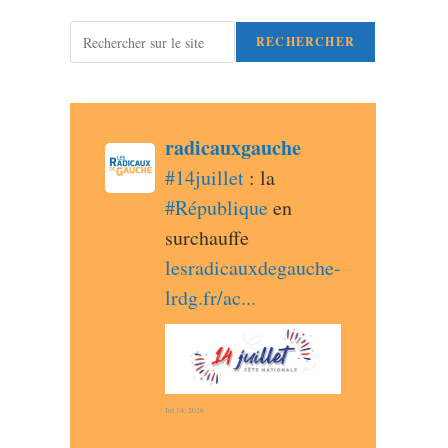
Rechercher
RECHERCHER
post
radicauxgauche
radicauxgauche avatar
#
14juillet
 : la 
#
République
 en 
surchauffe 
lesradicauxdegauche-
lrdg.fr/ac
Jul 14, 2026