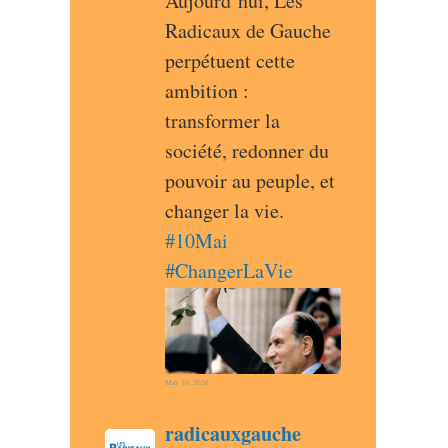
Aujourd’hui, Les 
Radicaux de Gauche 
perpétuent cette 
ambition : 
transformer la 
société, redonner du 
pouvoir au peuple, et 
changer la vie. 
#
10Mai
#
ChangerLaVie
May 10, 2026
post
radicauxgauche
radicauxgauche avatar