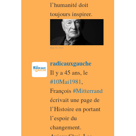
l’humanité doit 
toujours inspirer.
May 30, 2026
post
radicauxgauche
radicauxgauche avatar
Il y a 45 ans, le 
#
10Mai1981
, 
François 
#
Mitterrand
écrivait une page de 
l’Histoire en portant 
l’espoir du 
changement. 