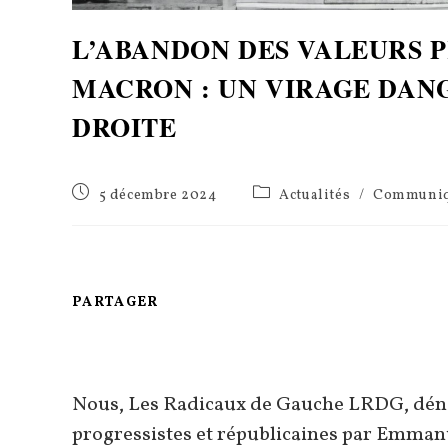
L’ABANDON DES VALEURS 
MACRON : UN VIRAGE DAN
DROITE
Publication
Post
5 décembre 2024
Actualités
/
Communiq
publiée :
category:
PARTAGER
PARTAGER
CE
CONTENU
Nous, Les Radicaux de Gauche LRDG, dén
progressistes et républicaines par Emmanue