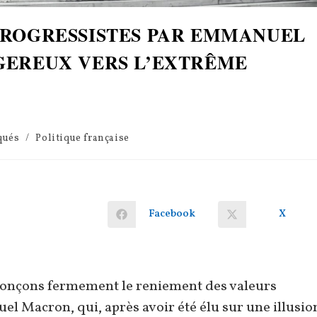
PROGRESSISTES PAR EMMANUEL
GEREUX VERS L’EXTRÊME
ués
/
Politique française
Facebook
X
Ouvrir
Ouvrir
dans
dans
une
une
autre
autre
fenêtre
fenêtre
onçons fermement le reniement des valeurs
l Macron, qui, après avoir été élu sur une illusio