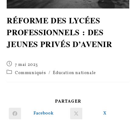
RÉFORME DES LYCÉES
PROFESSIONNELS : DES
JEUNES PRIVÉS D’AVENIR
Publication
7 mai 2023
publiée :
Post
Communiqués
/
Éducation nationale
category:
PARTAGER
PARTAGER
CE
CONTENU
Facebook
X
Ouvrir
Ouvrir
dans
dans
une
une
autre
autre
fenêtre
fenêtre