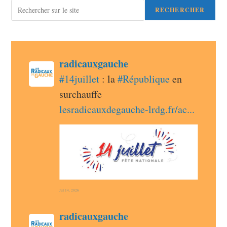
Rechercher
RECHERCHER
post
radicauxgauche
radicauxgauche avatar
#
14juillet
 : la 
#
République
 en 
surchauffe 
lesradicauxdegauche-lrdg.fr/ac
Jul 14, 2026
post
radicauxgauche
radicauxgauche avatar