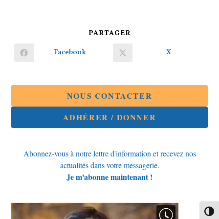
PARTAGER
PARTAGER
CE
CONTENU
Facebook
X
Ouvrir
Ouvrir
dans
dans
une
une
autre
autre
fenêtre
fenêtre
NOUS CONTACTER
ADHÉRER / DONNER
Abonnez-vous à notre lettre d'information et recevez nos
actualités dans votre messagerie.
Je m'abonne maintenant !
Passe