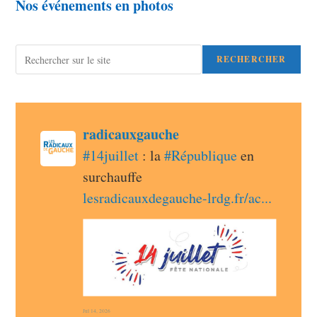
Nos événements en photos
Rechercher
RECHERCHER
post
radicauxgauche
radicauxgauche avatar
#
14juillet
 : la 
#
République
 en 
surchauffe 
lesradicauxdegauche-lrdg.fr/ac
Jul 14, 2026