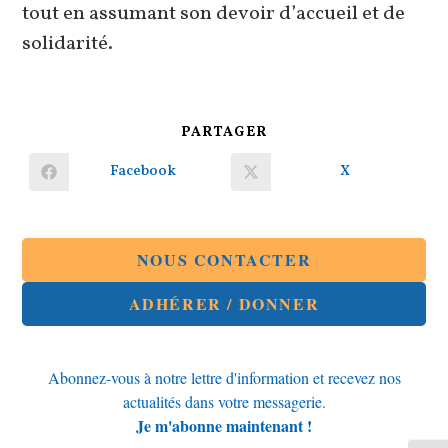
tout en assumant son devoir d’accueil et de
solidarité.
PARTAGER
PARTAGER
CE
CONTENU
Facebook
X
Ouvrir
Ouvrir
dans
dans
une
une
autre
autre
fenêtre
fenêtre
NOUS CONTACTER
ADHÉRER / DONNER
Abonnez-vous à notre lettre d'information et recevez nos
actualités dans votre messagerie.
Je m'abonne maintenant !