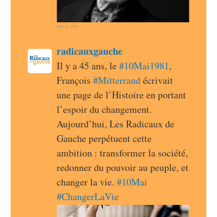
May 30, 2026
post
radicauxgauche
radicauxgauche avatar
Il y a 45 ans, le 
#
10Mai1981
, 
François 
#
Mitterrand
 écrivait 
une page de l’Histoire en portant 
l’espoir du changement. 
Aujourd’hui, Les Radicaux de 
Gauche perpétuent cette 
ambition : transformer la société, 
redonner du pouvoir au peuple, et 
changer la vie. 
#
10Mai
#
ChangerLaVie