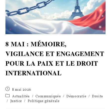
8 MAI : MÉMOIRE,
VIGILANCE ET ENGAGEMENT
POUR LA PAIX ET LE DROIT
INTERNATIONAL
Publication
8 mai 2026
publiée :
Post
Actualités
/
Communiqués
/
Démocratie
/
Droits
category:
/
Justice
/
Politique générale