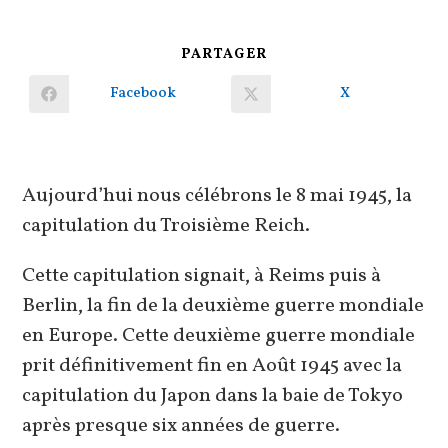
PARTAGER
PARTAGER
CE
CONTENU
Facebook
X
Ouvrir
Ouvrir
dans
dans
une
une
autre
autre
fenêtre
fenêtre
Aujourd’hui nous célébrons le 8 mai 1945, la
capitulation du Troisième Reich.
Cette capitulation signait, à Reims puis à
Berlin, la fin de la deuxième guerre mondiale
en Europe. Cette deuxième guerre mondiale
prit définitivement fin en Août 1945 avec la
capitulation du Japon dans la baie de Tokyo
après presque six années de guerre.