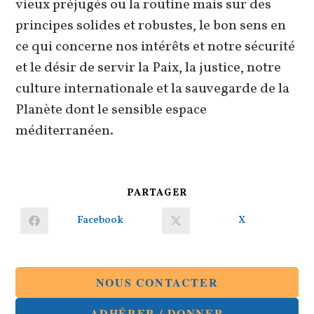
vieux préjugés ou la routine mais sur des
principes solides et robustes, le bon sens en
ce qui concerne nos intérêts et notre sécurité
et le désir de servir la Paix, la justice, notre
culture internationale et la sauvegarde de la
Planète dont le sensible espace
méditerranéen.
PARTAGER
PARTAGER
CE
CONTENU
Facebook
X
Ouvrir
Ouvrir
dans
dans
une
une
autre
autre
fenêtre
fenêtre
NOUS CONTACTER
ADHÉRER / DONNER