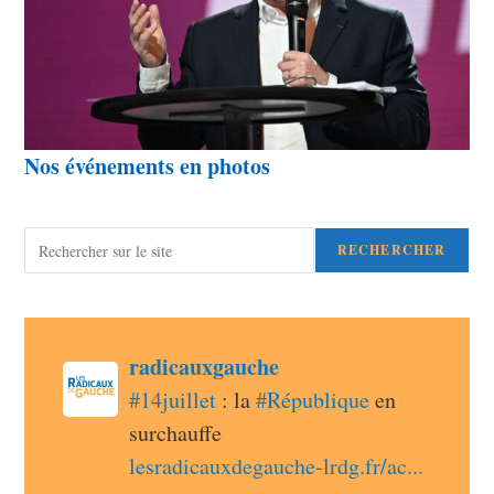
Nos événements en photos
Rechercher
RECHERCHER
post
radicauxgauche
radicauxgauche avatar
#
14juillet
 : la 
#
République
 en 
surchauffe 
lesradicauxdegauche-lrdg.fr/ac