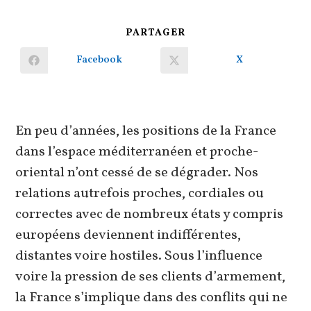
PARTAGER
PARTAGER
CE
CONTENU
Facebook
X
Ouvrir
Ouvrir
dans
dans
une
une
autre
autre
fenêtre
fenêtre
En peu d’années, les positions de la France
dans l’espace méditerranéen et proche-
oriental n’ont cessé de se dégrader. Nos
relations autrefois proches, cordiales ou
correctes avec de nombreux états y compris
européens deviennent indifférentes,
distantes voire hostiles. Sous l’influence
voire la pression de ses clients d’armement,
la France s’implique dans des conflits qui ne