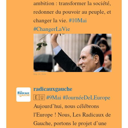
ambition : transformer la société, 
redonner du pouvoir au peuple, et 
changer la vie. 
#
10Mai
#
ChangerLaVie
May 10, 2026
post
radicauxgauche
radicauxgauche avatar
🇪🇺 
#
9Mai
#
JournéeDeLEurope
Aujourd’hui, nous célébrons 
l'Europe ! Nous, Les Radicaux de 
Gauche, portons le projet d’une 