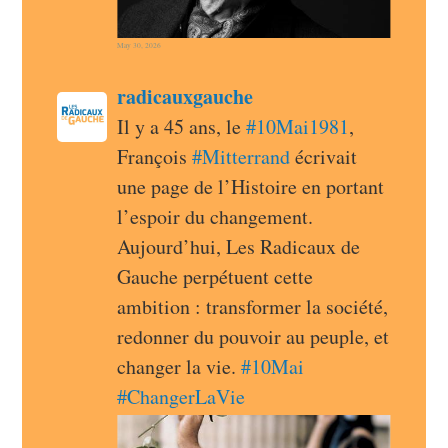
May 30, 2026
post
radicauxgauche
radicauxgauche avatar
Il y a 45 ans, le 
#
10Mai1981
, 
François 
#
Mitterrand
 écrivait 
une page de l’Histoire en portant 
l’espoir du changement. 
Aujourd’hui, Les Radicaux de 
Gauche perpétuent cette 
ambition : transformer la société, 
redonner du pouvoir au peuple, et 
changer la vie. 
#
10Mai
#
ChangerLaVie