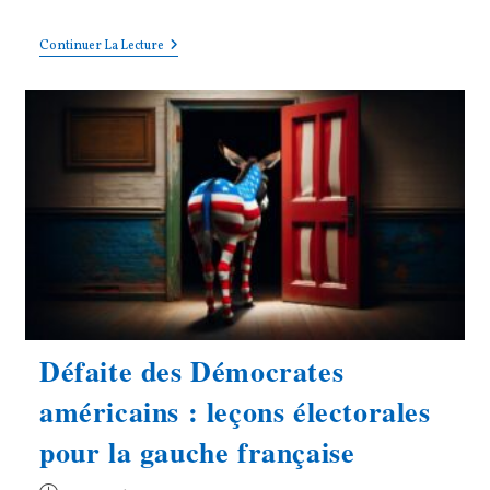
category:
Situation
Continuer La Lecture
En
Syrie
:
Exposé
Des
Motifs
Défaite des Démocrates
américains : leçons électorales
pour la gauche française