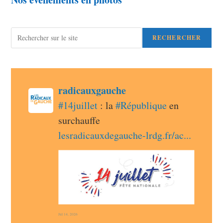
Rechercher
RECHERCHER
post
radicauxgauche
radicauxgauche avatar
#
14juillet
 : la 
#
République
 en 
surchauffe 
lesradicauxdegauche-lrdg.fr/ac
Jul 14, 2026