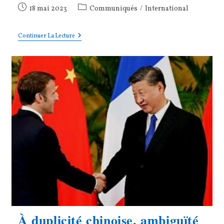
Publication
Post
18 mai 2023
Communiqués
/
International
publiée :
category:
Turquie
Continuer La Lecture
:
Les
Leçons
D’un
Scrutin
?
À duplicité chinoise, ambiguïté