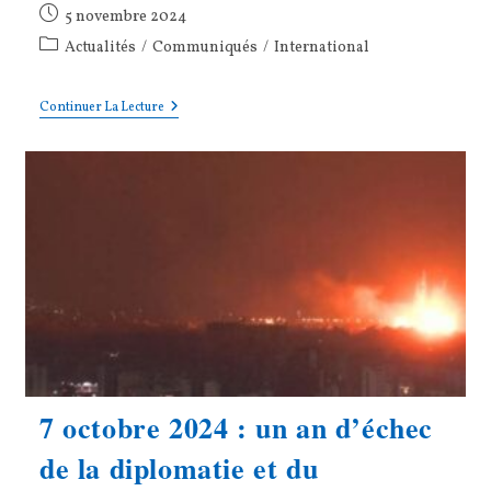
Publication
5 novembre 2024
publiée :
Post
Actualités
/
Communiqués
/
International
category:
NETANYAHOU
Continuer La Lecture
DESSERT
LES
INTERETS
D’ISRAEL
7 octobre 2024 : un an d’échec
de la diplomatie et du