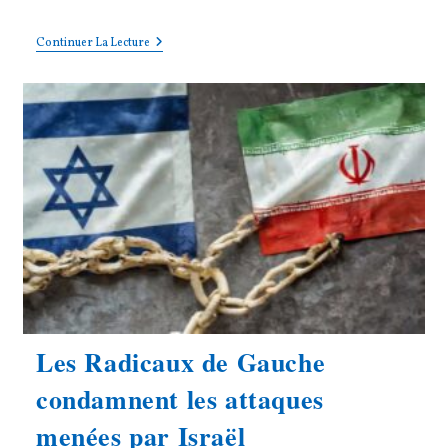
category:
Soudan
Continuer La Lecture
:
Face
Au
Risque
De
Génocide,
La
France
Et
L’Europe
Doivent
Agir
Immédiatement
Les Radicaux de Gauche
condamnent les attaques
menées par Israël