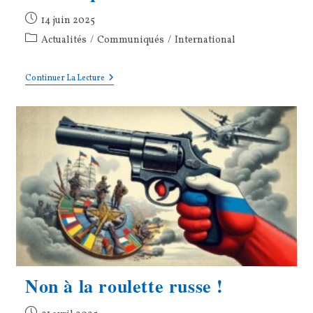
Publication
14 juin 2025
publiée :
Post
Actualités
/
Communiqués
/
International
category:
Les
Continuer La Lecture
Radicaux
De
Gauche
Condamnent
Les
Attaques
Menées
Par
Israël
Non à la roulette russe !
Publication