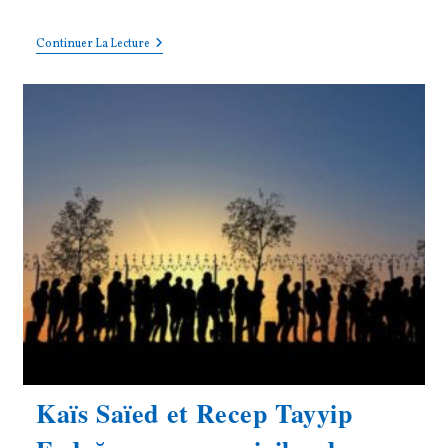
category:
MANIFESTATION
Continuer La Lecture
CONTRE
L’ANTISÉMITISME
:
ARC
RÉPUBLICAIN
OU
ARC
CITOYEN
?
Kaïs Saïed et Recep Tayyip