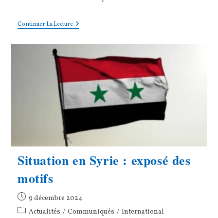
category:
Syrie
Continuer La Lecture
Situation en Syrie : exposé des
motifs
Publication
9 décembre 2024
publiée :
Post
Actualités
/
Communiqués
/
International