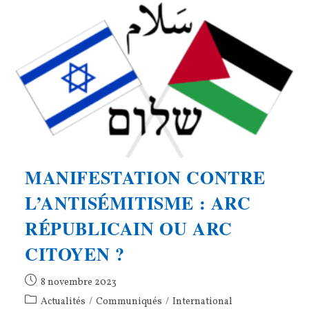
:
Pour
La
Paix
Et
La
Justice,
Nous
Manifesterons
Samedi
18
Novembre
MANIFESTATION CONTRE
L’ANTISÉMITISME : ARC
RÉPUBLICAIN OU ARC
CITOYEN ?
Publication
8 novembre 2023
publiée :
Post
Actualités
/
Communiqués
/
International