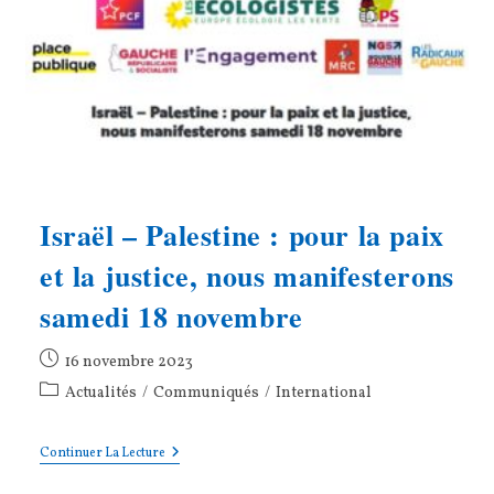
Israël – Palestine : pour la paix
et la justice, nous manifesterons
samedi 18 novembre
Publication
16 novembre 2023
publiée :
Post
Actualités
/
Communiqués
/
International
category:
Israël
Continuer La Lecture
–
Palestine