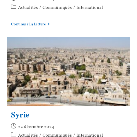
publiée :
Post
Actualités
/
Communiqués
/
International
category:
NETANYAHOU
Continuer La Lecture
:
REFUSONS
LE
SILENCE
!
Syrie
Publication
22 décembre 2024
publiée :
Post
Actualités
/
Communiqués
/
International