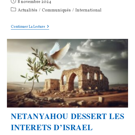
Publication
8 novembre 2024
publiée :
Post
Actualités
/
Communiqués
/
International
category:
Défaite
Continuer La Lecture
Des
Démocrates
Américains
:
Leçons
Électorales
Pour
La
Gauche
Française
NETANYAHOU DESSERT LES
INTERETS D’ISRAEL