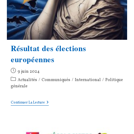
Résultat des élections
européennes
Publication
9 juin 2024
publiée :
Post
Actualités
/
Communiqués
/
International
/
Politique
category:
générale
Résultat
Continuer La Lecture
Des
Élections
Européennes