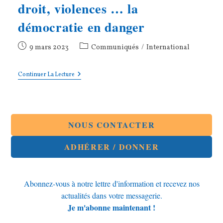
droit, violences … la
démocratie en danger
Publication
Post
9 mars 2023
Communiqués
/
International
publiée :
category:
Israël
Continuer La Lecture
:
Atteintes
À
L’état
De
Droit,
NOUS CONTACTER
Violences
…
ADHÉRER / DONNER
La
Démocratie
En
Danger
Abonnez-vous à notre lettre d'information et recevez nos
actualités dans votre messagerie.
Je m'abonne maintenant !