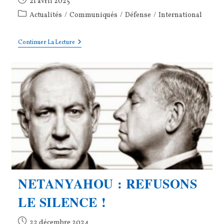
21 avril 2025
publiée :
Post
Actualités
/
Communiqués
/
Défense
/
International
category:
Non
Continuer La Lecture
À
La
Roulette
Russe
!
NETANYAHOU : REFUSONS
LE SILENCE !
Publication
22 décembre 2024