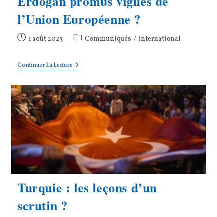
Erdoğan promus vigiles de
l’Union Européenne ?
Publication
Post
1 août 2023
Communiqués
/
International
publiée :
category:
Kaïs
Continuer La Lecture
Saïed
Et
Recep
Tayyip
Erdoğan
Promus
Vigiles
De
L’Union
Européenne
?
Turquie : les leçons d’un
scrutin ?