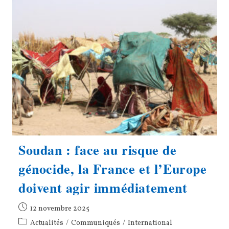
De
La
Souveraineté
Du
Venezuela
Et
Du
Droit
International
Soudan : face au risque de
génocide, la France et l’Europe
doivent agir immédiatement
Publication
12 novembre 2025
publiée :
Post
Actualités
/
Communiqués
/
International