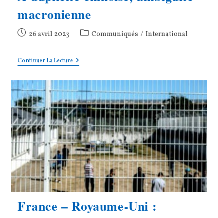
macronienne
Publication
Post
26 avril 2023
Communiqués
/
International
publiée :
category:
À
Continuer La Lecture
Duplicité
Chinoise,
Ambiguïté
Macronienne
France – Royaume-Uni :