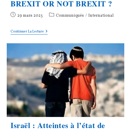
BREXIT OR NOT BREXIT ?
Publication
Post
29 mars 2023
Communiqués
/
International
publiée :
category:
France
Continuer La Lecture
–
Royaume-
Uni
:
BREXIT
OR
NOT
BREXIT
?
Israël : Atteintes à l’état de